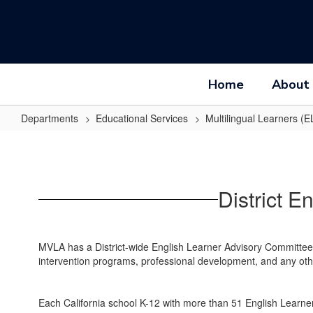
Skip
to
main
content
Home
About
Departments
Educational Services
Multilingual Learners (E
District
English
Learner
District 
Advisory
Committee
(DELAC)
MVLA has a District-wide English Learner Advisory Committee (
intervention programs, professional development, and any oth
Each California school K-12 with more than 51 English Learne