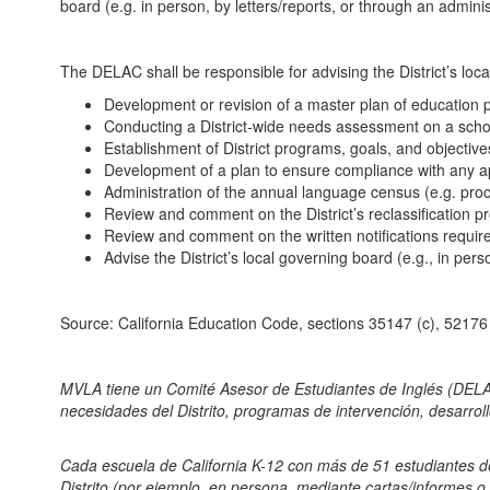
board (e.g. in person, by letters/reports, or through an admini
The DELAC shall be responsible for advising the District’s loca
Development or revision of a master plan of education p
Conducting a District-wide needs assessment on a scho
Establishment of District programs, goals, and objective
Development of a plan to ensure compliance with any ap
Administration of the annual language census (e.g. pro
Review and comment on the District’s reclassification p
Review and comment on the written notifications requir
Advise the District’s local governing board (e.g., in per
Source: California Education Code, sections 35147 (c), 52176
MVLA tiene un Comité Asesor de Estudiantes de Inglés (DELAC)
necesidades del Distrito, programas de intervención, desarroll
Cada escuela de California K-12 con más de 51 estudiantes de
Distrito (por ejemplo, en persona, mediante cartas/informes o