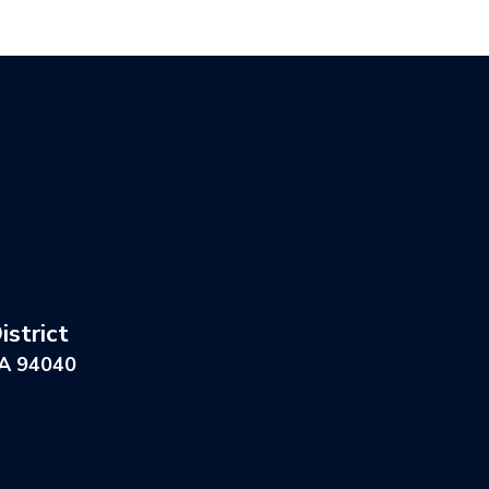
strict
CA 94040