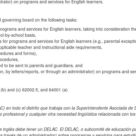
strator) on programs and services for English learners.
l governing board on the following tasks:
rograms and services for English learners, taking into consideration t
ol-by-school basis,
s for programs and services for English learners (e.g., parental except
plicable teacher and instructional aide requirements,
cedures and forms),
rocedures,
ed to be sent to parents and guardians, and
son, by letters/reports, or through an administrator) on programs and ser
 (b) and (c) 62002.5, and 64001 (a)
 en todo el distrito que trabaja con la Superintendente Asociada de S
o profesional y cualquier otra necesidad lingüística relacionada con los
 inglés debe tener un DELAC. El DELAC, o subcomité de educación para 
 a través de un administrador) sobre programas y servicios para estudi