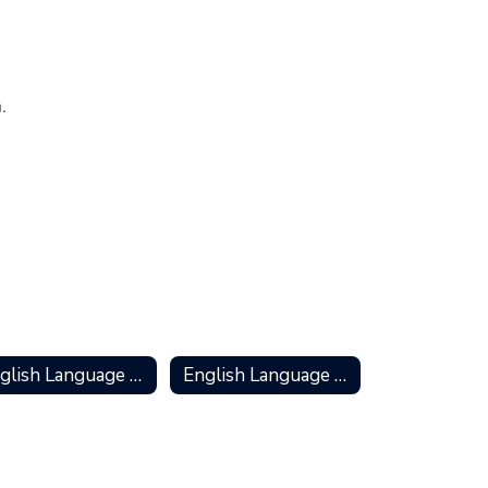
.
English Language Development Standards
English Language Proficiency Test for California - ELPAC