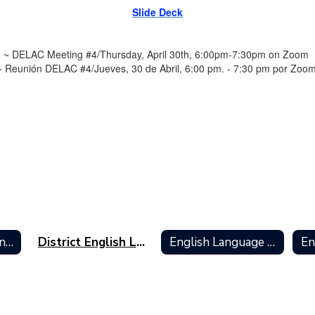
Slide Deck
~ DELAC Meeting #4/Thursday, April 30th, 6:00pm-7:30pm on Zoom
~ Reunión DELAC #4/Jueves, 30 de Abril, 6:00 pm. - 7:30 pm por Zoom
Multilingual Learners (ELs) Services Home
District English Learner Advisory Committee (DELAC)
English Language Learner Placement